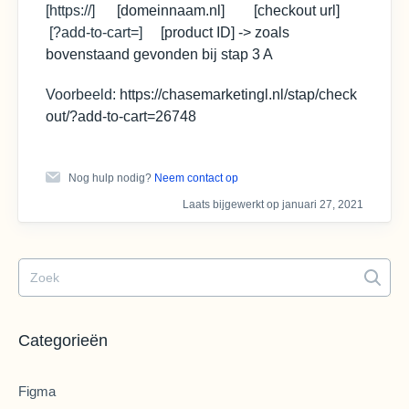
[https://]
[
domeinnaam.nl]
[checkout url]
[
?add-to-cart=]
[product ID]
-> zoals
bovenstaand gevonden bij stap 3 A
Voorbeeld:
https://chasemarketingl.nl/stap/check
out/?add-to-cart=26748
Nog hulp nodig?
Neem contact op
Laats bijgewerkt op januari 27, 2021
Categorieën
Figma